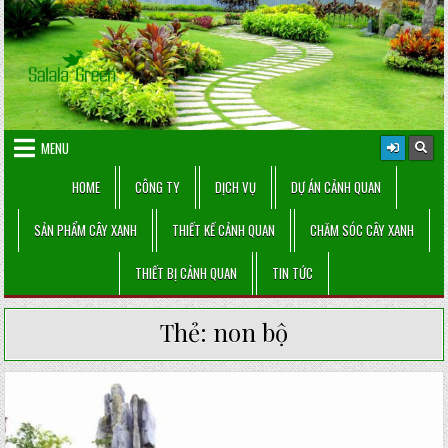
Skip
to
content
MENU
HOME
CÔNG TY
DỊCH VỤ
DỰ ÁN CẢNH QUAN
SẢN PHẨM CÂY XANH
THIẾT KẾ CẢNH QUAN
CHĂM SÓC CÂY XANH
THIẾT BỊ CẢNH QUAN
TIN TỨC
Thẻ:
non bộ
Posted
in