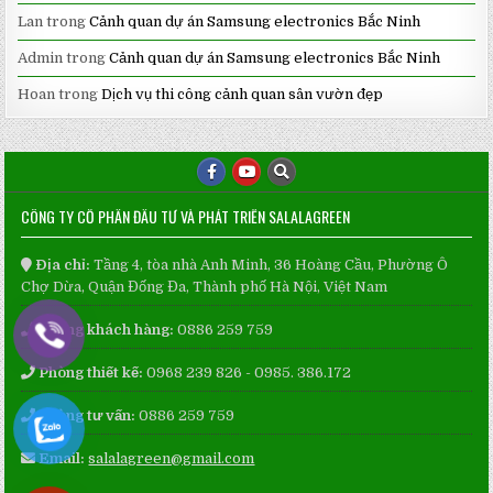
Lan
trong
Cảnh quan dự án Samsung electronics Bắc Ninh
Admin
trong
Cảnh quan dự án Samsung electronics Bắc Ninh
Hoan
trong
Dịch vụ thi công cảnh quan sân vườn đẹp
CÔNG TY CỔ PHẦN ĐẦU TƯ VÀ PHÁT TRIỂN SALALAGREEN
Địa chỉ:
Tầng 4, tòa nhà Anh Minh, 36 Hoàng Cầu, Phường Ô
Chợ Dừa, Quận Đống Đa, Thành phố Hà Nội, Việt Nam
Phòng khách hàng:
0886 259 759
Phòng thiết kế:
0968 239 826 - 0985. 386.172
Phòng tư vấn:
0886 259 759
Email:
salalagreen@gmail.com