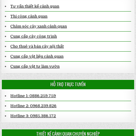
Tư vấn thiết kế cảnh quan
Thi công cảnh quan
Chăm sóc cây xanh cảnh quan
Cung cấp cây công trình
Cho thuê và bán cây nội thất
Cung cấp vật liệu cảnh quan
Cung cấp vật tư làm vườn
HỖ TRỢ TRỰC TUYẾN
Hotline 1: 0886.259.759
Hotline 2: 0968.239.826
Hotline 3: 0985.386.172
THIẾT KẾ CẢNH QUAN CHUYÊN NGHIỆP