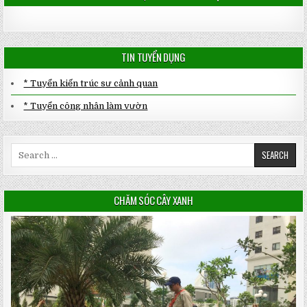
TIN TUYỂN DỤNG
* Tuyển kiến trúc sư cảnh quan
* Tuyển công nhân làm vườn
Search
for:
CHĂM SÓC CÂY XANH