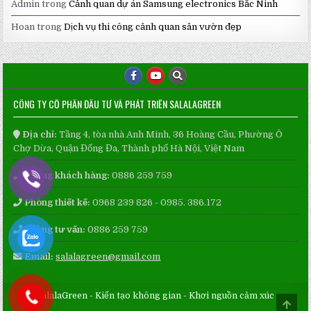
Admin
trong
Cảnh quan dự án Samsung electronics Bắc Ninh
Hoan
trong
Dịch vụ thi công cảnh quan sân vườn đẹp
CÔNG TY CỔ PHẦN ĐẦU TƯ VÀ PHÁT TRIỂN SALALAGREEN
Địa chỉ:
Tầng 4, tòa nhà Anh Minh, 36 Hoàng Cầu, Phường Ô
Chợ Dừa, Quận Đống Đa, Thành phố Hà Nội, Việt Nam
Phòng khách hàng:
0886 259 759
Phòng thiết kế:
0968 239 826 - 0985. 386.172
Phòng tư vấn:
0886 259 759
Email:
salalagreen@gmail.com
SalalaGreen - Kiến tạo không gian - Khơi nguồn cảm xúc
SCRO