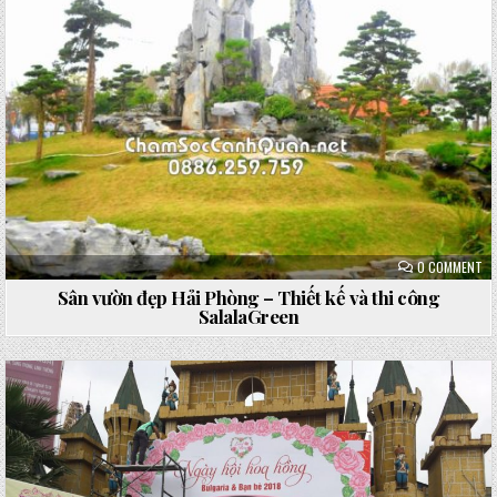
ON
0 COMMENT
SÂ
VƯ
Sân vườn đẹp Hải Phòng – Thiết kế và thi công
ĐẸ
SalalaGreen
HẢ
PH
–
TH
KẾ
VÀ
TH
CÔ
Posted
SA
in