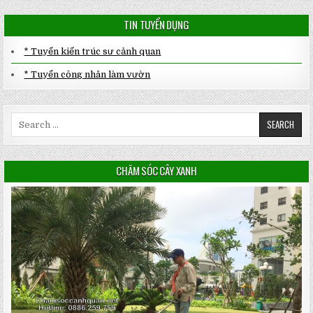
TIN TUYỂN DỤNG
* Tuyển kiến trúc sư cảnh quan
* Tuyển công nhân làm vườn
Search
for:
CHĂM SÓC CÂY XANH