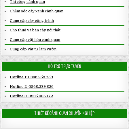
Thi công cảnh quan
Chăm sóc cây xanh cảnh quan
Cung cấp cây công trình
Cho thuê và bán cây nội thất
Cung cấp vật liệu cảnh quan
Cung cấp vật tư làm vườn
HỖ TRỢ TRỰC TUYẾN
Hotline 1: 0886.259.759
Hotline 2: 0968.239.826
Hotline 3: 0985.386.172
THIẾT KẾ CẢNH QUAN CHUYÊN NGHIỆP