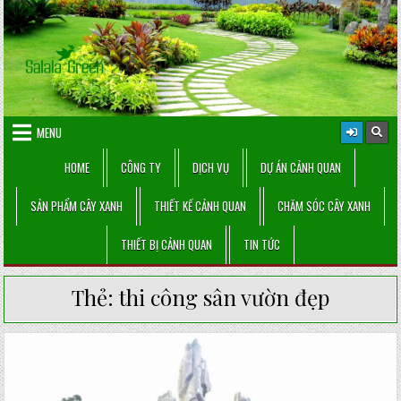
Skip
to
content
MENU
HOME
CÔNG TY
DỊCH VỤ
DỰ ÁN CẢNH QUAN
SẢN PHẨM CÂY XANH
THIẾT KẾ CẢNH QUAN
CHĂM SÓC CÂY XANH
THIẾT BỊ CẢNH QUAN
TIN TỨC
Thẻ:
thi công sân vườn đẹp
Posted
in