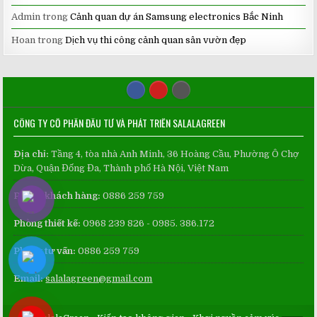
Admin
trong
Cảnh quan dự án Samsung electronics Bắc Ninh
Hoan
trong
Dịch vụ thi công cảnh quan sân vườn đẹp
CÔNG TY CỔ PHẦN ĐẦU TƯ VÀ PHÁT TRIỂN SALALAGREEN
Địa chỉ:
Tầng 4, tòa nhà Anh Minh, 36 Hoàng Cầu, Phường Ô Chợ
Dừa, Quận Đống Đa, Thành phố Hà Nội, Việt Nam
Phòng khách hàng:
0886 259 759
Phòng thiết kế:
0968 239 826 - 0985. 386.172
Phòng tư vấn:
0886 259 759
Email:
salalagreen@gmail.com