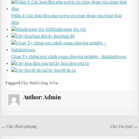
Phần 3: Các loại đèn sân vườn và công dụng của từng loại
đèn
Shadowing SA-02
Cây hoa ban đỏ
Công Ty chăm sóc cảnh quan chuyên nghiệp – SalalaGreen
Cây hoa dừa cạn ta
Cây huyết dụ ta
Tagged
Cây đuôi công tròn
Author:
Admin
Điều
← Cây đuôi phụng
Cây Da Quy →
hướng