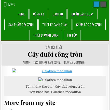
Skip
MENU
to
content
HOME
CÔNG TY
DỊCH VỤ
DỰ ÁN CẢNH QUAN
SẢN PHẨM CÂY XANH
THIẾT KẾ CẢNH QUAN
CHĂM SÓC CÂY XANH
THIẾT BỊ CẢNH QUAN
TIN TỨC
POSTED
CÂY NỘI THẤT
IN
Cây đuôi công tròn
AUTHOR:
PUBLISHED
COMMENTS:
ON
ADMIN
22 THÁNG TÁM, 2019
LEAVE A COMMENT
DATE:
CÂY
ĐUÔI
CÔNG
TRÒN
Tên thông thường: Cây đuôi công tròn
Tên khoa học: Calathea medallion
More from my site