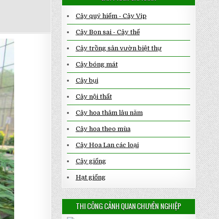
Cây quý hiếm - Cây Vip
Cây Bon sai - Cây thế
Cây trồng sân vườn biệt thự
Cây bóng mát
Cây bụi
Cây nội thất
Cây hoa thảm lâu năm
Cây hoa theo mùa
Cây Hoa Lan các loại
Cây giống
Hạt giống
THI CÔNG CẢNH QUAN CHUYÊN NGHIỆP