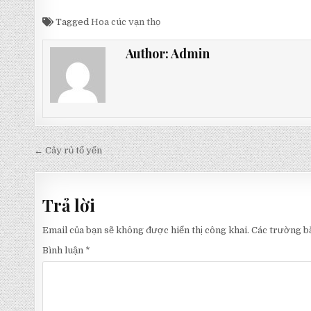
Tagged
Hoa cúc vạn thọ
Author:
Admin
Điều
← Cây rủ tổ yến
hướng
bài
Trả lời
viết
Email của bạn sẽ không được hiển thị công khai.
Các trường b
Bình luận
*