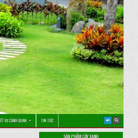
IẾT BỊ CẢNH QUAN
TIN TỨC
SẢN PHẨM CÂY XANH