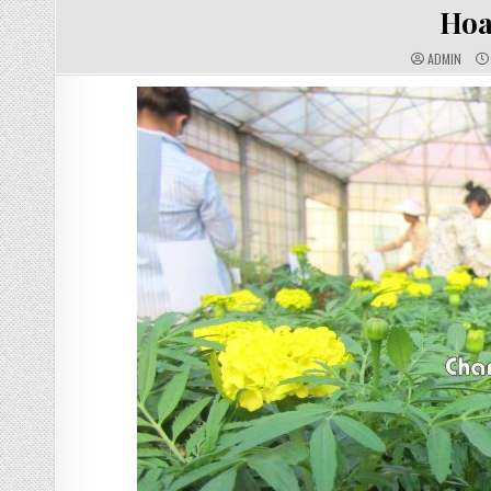
Hoa
AUTHOR:
ADMIN