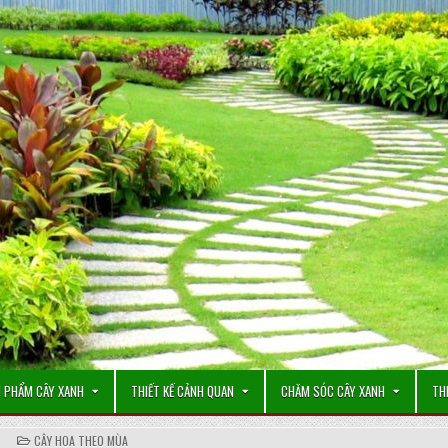
 PHẨM CÂY XANH
THIẾT KẾ CẢNH QUAN
CHĂM SÓC CÂY XANH
TH
POSTED
CÂY HOA THEO MÙA