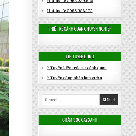
Hotline 2: 0968.239.826
Hotline 3: 0985.386.172
THIẾT KẾ CẢNH QUAN CHUYÊN NGHIỆP
TIN TUYỂN DỤNG
* Tuyển kiến trúc sư cảnh quan
* Tuyển công nhân làm vườn
Search
for:
CHĂM SÓC CÂY XANH