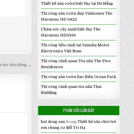
Thiết kế sân vườn biệt thự tại Đà Nẵng
Thi công sân vườn đẹp Vinhomes The
Harmony HD 0422
Chăm sóc cây xanh biệt thự The
Harmony HD0434
Thi công tiểu cảnh tại Yamaha Motor
Electronics Việt Nam
Thi công cảnh quan Tòa nhà The Five
 tóc tiên hồng →
Residences
Thi công sân vườn Sao Biển Ocean Park
Thi công cảnh quan tòa nhà Thai
Building
PHẢN HỒI GẦN ĐÂY
bat dong san
trong
Thiết kế sân chơi trẻ
em chung cư Mễ Trì Hạ