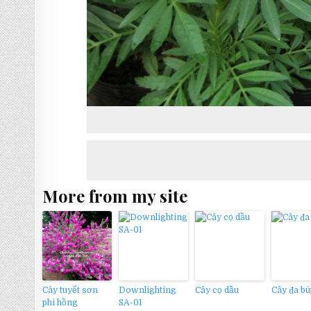
More from my site
Cây tuyết sơn
Downlighting
Cây cọ dầu
Cây đa bú
phi hồng
SA-01