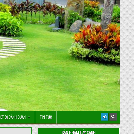
IẾT BỊ CẢNH QUAN
TIN TỨC
SẢN PHẨM CÂY XANH