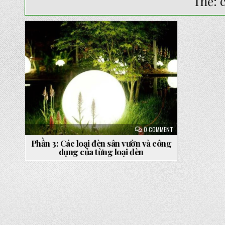
Thẻ:
Posted
in
ON
0 COMMENT
PHẦN
3:
Phần 3: Các loại đèn sân vườn và công
CÁC
dụng của từng loại đèn
LOẠI
ĐÈN
SÂN
VƯỜN
VÀ
CÔNG
DỤNG
CỦA
TỪNG
LOẠI
ĐÈN