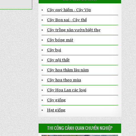
Cây quý hiếm - Cây Vip
Cây Bon sai - Cây thế
Cây trồng sân vườn biệt thự
Cây bóng mát
Cây bụi
Cây nội thất
Cây hoa thảm lâu năm
Cây hoa theo mùa
Cây Hoa Lan các loại
Cây giống
Hạt giống
THI CÔNG CẢNH QUAN CHUYÊN NGHIỆP