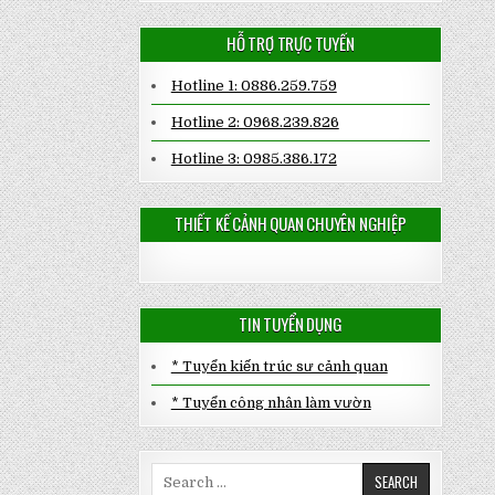
HỖ TRỢ TRỰC TUYẾN
Hotline 1: 0886.259.759
Hotline 2: 0968.239.826
Hotline 3: 0985.386.172
THIẾT KẾ CẢNH QUAN CHUYÊN NGHIỆP
TIN TUYỂN DỤNG
* Tuyển kiến trúc sư cảnh quan
* Tuyển công nhân làm vườn
Search
for: