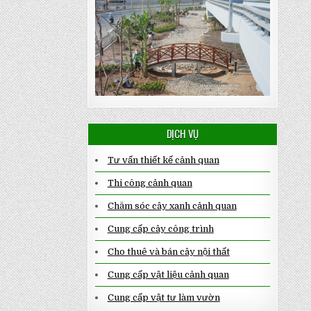
DỊCH VỤ
Tư vấn thiết kế cảnh quan
Thi công cảnh quan
Chăm sóc cây xanh cảnh quan
Cung cấp cây công trình
Cho thuê và bán cây nội thất
Cung cấp vật liệu cảnh quan
Cung cấp vật tư làm vườn