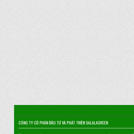
CÔNG TY CỔ PHẦN ĐẦU TƯ VÀ PHÁT TRIỂN SALALAGREEN