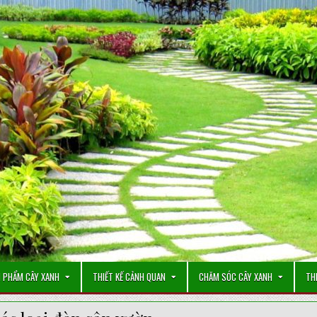
 PHẨM CÂY XANH
THIẾT KẾ CẢNH QUAN
CHĂM SÓC CÂY XANH
TH