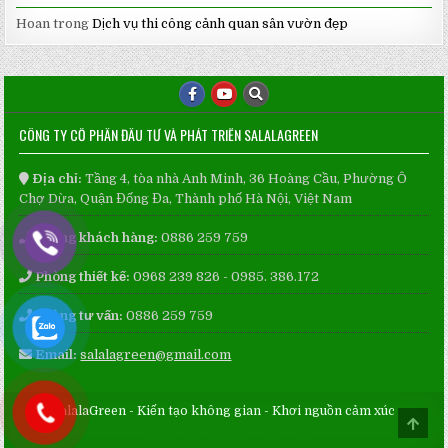
Hoan
trong
Dịch vụ thi công cảnh quan sân vườn đẹp
CÔNG TY CỔ PHẦN ĐẦU TƯ VÀ PHÁT TRIỂN SALALAGREEN
Địa chỉ:
Tầng 4, tòa nhà Anh Minh, 36 Hoàng Cầu, Phường Ô
Chợ Dừa, Quận Đống Đa, Thành phố Hà Nội, Việt Nam
Phòng khách hàng:
0886 259 759
Phòng thiết kế:
0968 239 826 - 0985. 386.172
Phòng tư vấn:
0886 259 759
Email:
salalagreen@gmail.com
SalalaGreen - Kiến tạo không gian - Khơi nguồn cảm xúc
SCRO
TO
Design by ThemesDNA.com