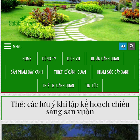
Skip
to
content
MENU
HOME
CÔNG TY
DỊCH VỤ
DỰ ÁN CẢNH QUAN
SẢN PHẨM CÂY XANH
THIẾT KẾ CẢNH QUAN
CHĂM SÓC CÂY XANH
THIẾT BỊ CẢNH QUAN
TIN TỨC
Thẻ:
các lưu ý khi lập kế hoạch chiếu
sáng sân vườn
Posted