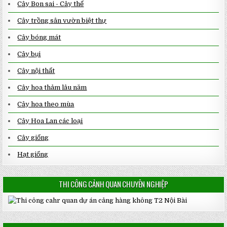
Cây Bon sai - Cây thế
Cây trồng sân vườn biệt thự
Cây bóng mát
Cây bụi
Cây nội thất
Cây hoa thảm lâu năm
Cây hoa theo mùa
Cây Hoa Lan các loại
Cây giống
Hạt giống
THI CÔNG CẢNH QUAN CHUYÊN NGHIỆP