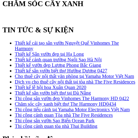
CHĂM SÓC CÂY XANH
TIN TỨC & SỰ KIỆN
Thiết kế cải tạo sân vườn Nguyệt Quế Vinhomes The
Harmony
Thiết kế Sân vườn đẹp tại Hạ Long
Thiết kế cảnh quan trường Ngôi Sao Hà Nội
Thiết kế vườn đẹp Lương Phong Bắc Giang
Thiết kế sân vườn biệt thự Hướng Dương 0427
Cho thuê cây nội thất văn phòng tại Yamaha Motor Việt Nam
Dịch vụ cho thuê cây nội thất tại tòa nhà The Five Residences
Thiết kế lễ hội hoa Xuân Quan 2020
Thiết kế sân vườn biệt thự tại Đà Nẵng
Thi công sân vườn đẹp Vinhomes The Harmony HD 0422
Chăm sóc cây xanh biệt thự The Harmony HD0434
Thi công tiểu cảnh tại Yamaha Motor Electronics Việt Nam
Thi công cảnh quan Tòa nhà The Five Residences
Thi công sân vườn Sao Biển Ocean Park
Thi công cảnh quan tòa nhà Thai Building