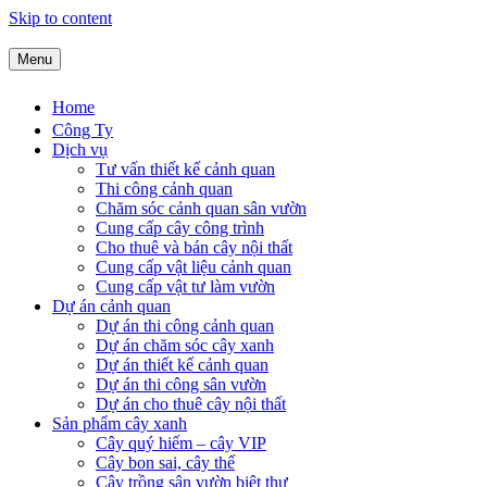
Skip to content
Menu
Công ty kiến trúc cảnh quan SalalaGreen
Thiết kế thi công cảnh quan chuyên nghiệp
Home
Công Ty
Dịch vụ
Tư vấn thiết kế cảnh quan
Thi công cảnh quan
Chăm sóc cảnh quan sân vườn
Cung cấp cây công trình
Cho thuê và bán cây nội thất
Cung cấp vật liệu cảnh quan
Cung cấp vật tư làm vườn
Dự án cảnh quan
Dự án thi công cảnh quan
Dự án chăm sóc cây xanh
Dự án thiết kế cảnh quan
Dự án thi công sân vườn
Dự án cho thuê cây nội thất
Sản phẩm cây xanh
Cây quý hiếm – cây VIP
Cây bon sai, cây thế
Cây trồng sân vườn biệt thự