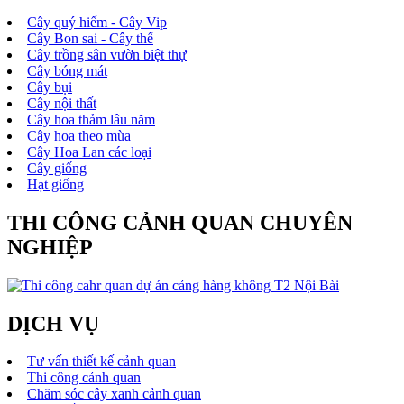
Cây quý hiếm - Cây Vip
Cây Bon sai - Cây thế
Cây trồng sân vườn biệt thự
Cây bóng mát
Cây bụi
Cây nội thất
Cây hoa thảm lâu năm
Cây hoa theo mùa
Cây Hoa Lan các loại
Cây giống
Hạt giống
THI CÔNG CẢNH QUAN CHUYÊN
NGHIỆP
DỊCH VỤ
Tư vấn thiết kế cảnh quan
Thi công cảnh quan
Chăm sóc cây xanh cảnh quan