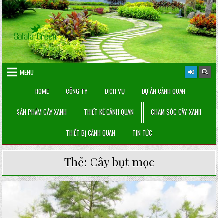
Skip
to
content
MENU
HOME
CÔNG TY
DỊCH VỤ
DỰ ÁN CẢNH QUAN
SẢN PHẨM CÂY XANH
THIẾT KẾ CẢNH QUAN
CHĂM SÓC CÂY XANH
THIẾT BỊ CẢNH QUAN
TIN TỨC
Thẻ:
Cây bụt mọc
Posted
in