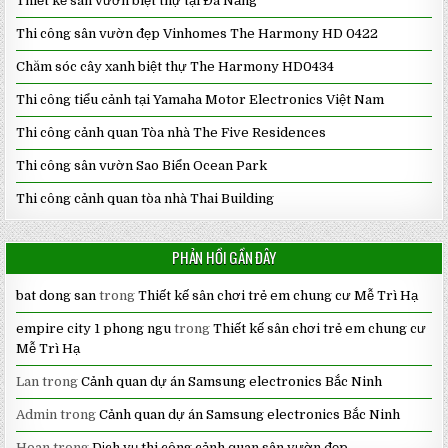
Thiết kế sân vườn biệt thự tại Đà Nẵng
Thi công sân vườn đẹp Vinhomes The Harmony HD 0422
Chăm sóc cây xanh biệt thự The Harmony HD0434
Thi công tiểu cảnh tại Yamaha Motor Electronics Việt Nam
Thi công cảnh quan Tòa nhà The Five Residences
Thi công sân vườn Sao Biển Ocean Park
Thi công cảnh quan tòa nhà Thai Building
PHẢN HỒI GẦN ĐÂY
bat dong san
trong
Thiết kế sân chơi trẻ em chung cư Mễ Trì Hạ
empire city 1 phong ngu
trong
Thiết kế sân chơi trẻ em chung cư
Mễ Trì Hạ
Lan
trong
Cảnh quan dự án Samsung electronics Bắc Ninh
Admin
trong
Cảnh quan dự án Samsung electronics Bắc Ninh
Hoan
trong
Dịch vụ thi công cảnh quan sân vườn đẹp