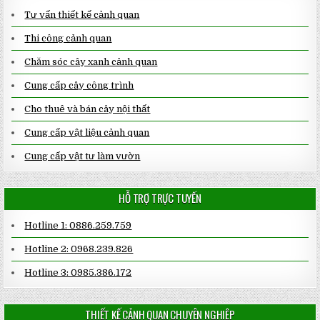
Tư vấn thiết kế cảnh quan
Thi công cảnh quan
Chăm sóc cây xanh cảnh quan
Cung cấp cây công trình
Cho thuê và bán cây nội thất
Cung cấp vật liệu cảnh quan
Cung cấp vật tư làm vườn
HỖ TRỢ TRỰC TUYẾN
Hotline 1: 0886.259.759
Hotline 2: 0968.239.826
Hotline 3: 0985.386.172
THIẾT KẾ CẢNH QUAN CHUYÊN NGHIỆP