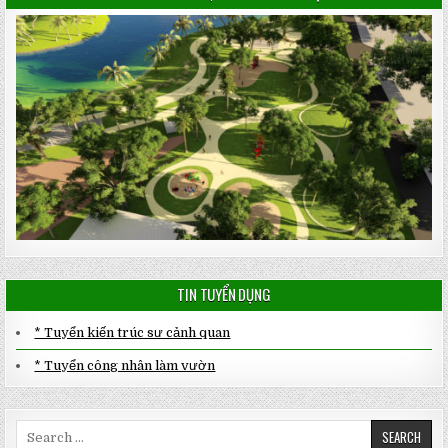
TIN TUYỂN DỤNG
* Tuyển kiến trúc sư cảnh quan
* Tuyển công nhân làm vườn
Search