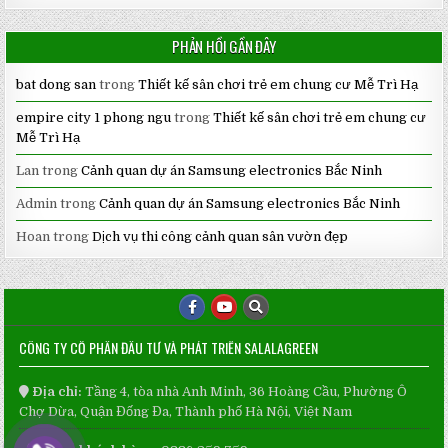
PHẢN HỒI GẦN ĐÂY
bat dong san
trong
Thiết kế sân chơi trẻ em chung cư Mễ Trì Hạ
empire city 1 phong ngu
trong
Thiết kế sân chơi trẻ em chung cư
Mễ Trì Hạ
Lan
trong
Cảnh quan dự án Samsung electronics Bắc Ninh
Admin
trong
Cảnh quan dự án Samsung electronics Bắc Ninh
Hoan
trong
Dịch vụ thi công cảnh quan sân vườn đẹp
CÔNG TY CỔ PHẦN ĐẦU TƯ VÀ PHÁT TRIỂN SALALAGREEN
Địa chỉ:
Tầng 4, tòa nhà Anh Minh, 36 Hoàng Cầu, Phường Ô
Chợ Dừa, Quận Đống Đa, Thành phố Hà Nội, Việt Nam