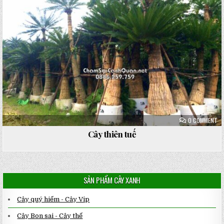
ON
0 COMMENT
CÂ
TH
Cây thiên tuế
TU
SẢN PHẨM CÂY XANH
Cây quý hiếm - Cây Vip
Cây Bon sai - Cây thế