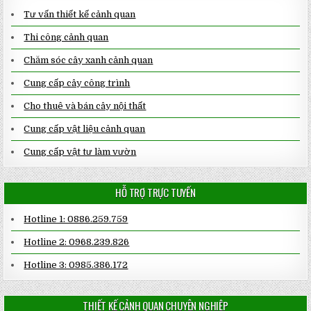
Tư vấn thiết kế cảnh quan
Thi công cảnh quan
Chăm sóc cây xanh cảnh quan
Cung cấp cây công trình
Cho thuê và bán cây nội thất
Cung cấp vật liệu cảnh quan
Cung cấp vật tư làm vườn
HỖ TRỢ TRỰC TUYẾN
Hotline 1: 0886.259.759
Hotline 2: 0968.239.826
Hotline 3: 0985.386.172
THIẾT KẾ CẢNH QUAN CHUYÊN NGHIỆP