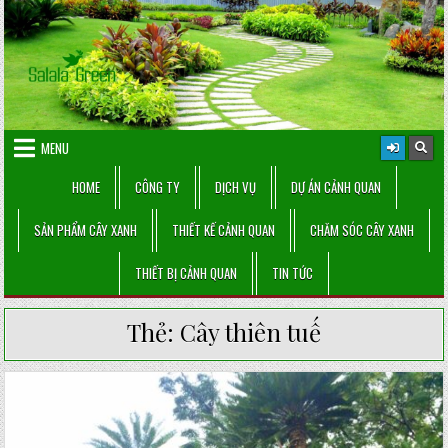
Skip
to
content
MENU
HOME
CÔNG TY
DỊCH VỤ
DỰ ÁN CẢNH QUAN
SẢN PHẨM CÂY XANH
THIẾT KẾ CẢNH QUAN
CHĂM SÓC CÂY XANH
THIẾT BỊ CẢNH QUAN
TIN TỨC
Thẻ:
Cây thiên tuế
Posted
in