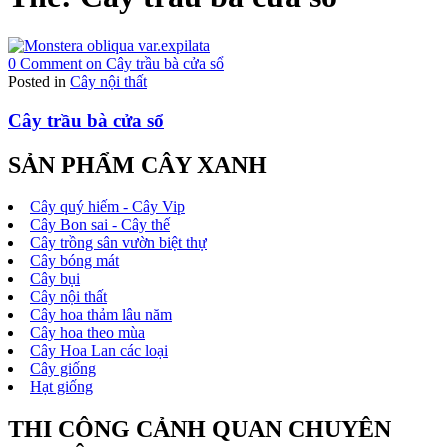
0 Comment
on Cây trầu bà cửa sổ
Posted in
Cây nội thất
Cây trầu bà cửa sổ
SẢN PHẨM CÂY XANH
Cây quý hiếm - Cây Vip
Cây Bon sai - Cây thế
Cây trồng sân vườn biệt thự
Cây bóng mát
Cây bụi
Cây nội thất
Cây hoa thảm lâu năm
Cây hoa theo mùa
Cây Hoa Lan các loại
Cây giống
Hạt giống
THI CÔNG CẢNH QUAN CHUYÊN