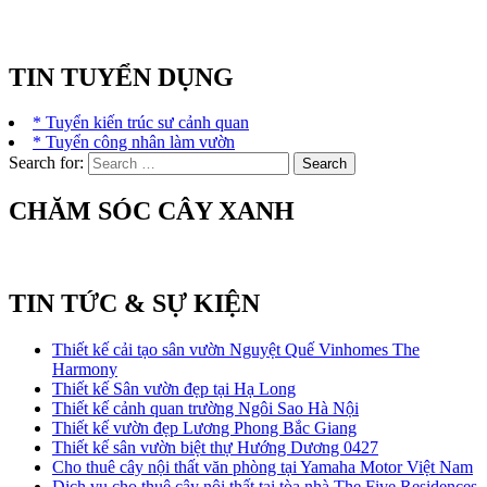
TIN TUYỂN DỤNG
* Tuyển kiến trúc sư cảnh quan
* Tuyển công nhân làm vườn
Search for:
CHĂM SÓC CÂY XANH
TIN TỨC & SỰ KIỆN
Thiết kế cải tạo sân vườn Nguyệt Quế Vinhomes The
Harmony
Thiết kế Sân vườn đẹp tại Hạ Long
Thiết kế cảnh quan trường Ngôi Sao Hà Nội
Thiết kế vườn đẹp Lương Phong Bắc Giang
Thiết kế sân vườn biệt thự Hướng Dương 0427
Cho thuê cây nội thất văn phòng tại Yamaha Motor Việt Nam
Dịch vụ cho thuê cây nội thất tại tòa nhà The Five Residences