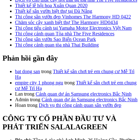
Thiết kế lễ hội hoa Xuân Quan 2020
Thiết kế sân vườn biệt thự tại Đà Nẵng
Thi công sân vườn đẹp Vinhomes The Harmony HD 0422
Chăm sóc cây xanh biệt thự The Harmony HD0434
Thi công tiểu cảnh tại Yamaha Motor Electronics Việt Nam
Thi công cảnh quan Tòa nhà The Five Residences
Thi công sân vườn Sao Biển Ocean Park
Thi công cảnh quan tòa nhà Thai Building
Phản hồi gần đây
bat dong san
trong
Thiết kế sân chơi trẻ em chung cư Mễ Trì
Hạ
empire city 1 phong ngu
trong
Thiết kế sân chơi trẻ em chung
cư Mễ Trì Hạ
Lan
trong
Cảnh quan dự án Samsung electronics Bắc Ninh
Admin
trong
Cảnh quan dự án Samsung electronics Bắc Ninh
Hoan
trong
Dịch vụ thi công cảnh quan sân vườn đẹp
CÔNG TY CỔ PHẦN ĐẦU TƯ VÀ
PHÁT TRIỂN SALALAGREEN