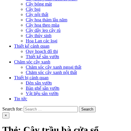
Cây bóng mát
Cây bụi
Cây nội thất
Cây hoa thảm lâu năm
Cây hoa theo mùa
Cây dây leo cây rủ
Cây thủy sinh
Hoa Lan các loại
Thiết kế cảnh quan
Quy hoạch đô thị
Thiết kế sân vườn
Chăm sóc cây xanh
Chăm sóc cây xanh ngoại thất
Chăm sóc cây xanh nội thất
Thiết bị cảnh quan
Đèn sân vườn
Bàn ghế sân vườn
Vật liệu sân vườn
Tin tức
Search for:
×
Thẻ:
Cây trầu bà cửa sổ