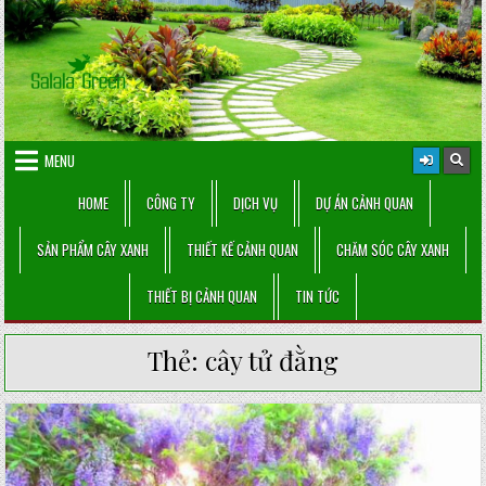
Skip
to
content
MENU
HOME
CÔNG TY
DỊCH VỤ
DỰ ÁN CẢNH QUAN
SẢN PHẨM CÂY XANH
THIẾT KẾ CẢNH QUAN
CHĂM SÓC CÂY XANH
THIẾT BỊ CẢNH QUAN
TIN TỨC
Thẻ:
cây tử đằng
Posted
in