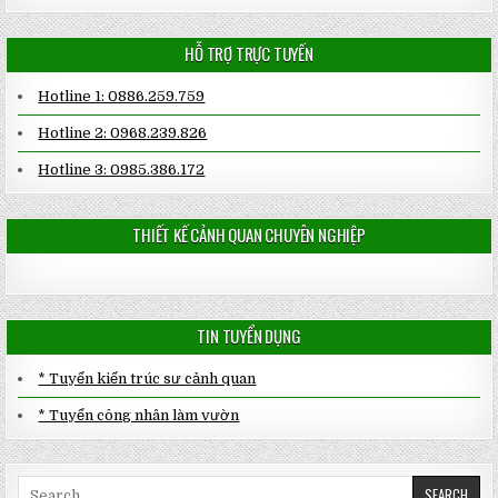
HỖ TRỢ TRỰC TUYẾN
Hotline 1: 0886.259.759
Hotline 2: 0968.239.826
Hotline 3: 0985.386.172
THIẾT KẾ CẢNH QUAN CHUYÊN NGHIỆP
TIN TUYỂN DỤNG
* Tuyển kiến trúc sư cảnh quan
* Tuyển công nhân làm vườn
Search