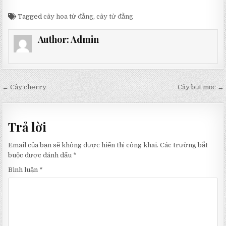
Tagged
cây hoa tử đằng
,
cây tử đằng
Author:
Admin
Điều
← Cây cherry
Cây bụt mọc →
hướng
bài
Trả lời
viết
Email của bạn sẽ không được hiển thị công khai.
Các trường bắt
buộc được đánh dấu
*
Bình luận
*