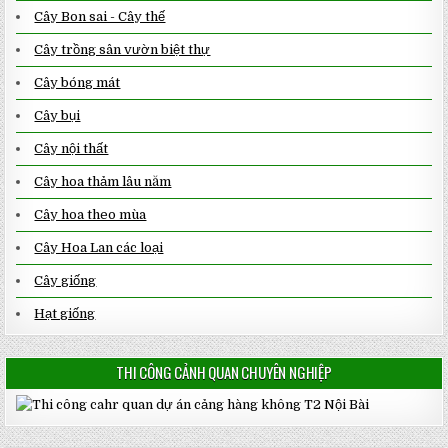
Cây Bon sai - Cây thế
Cây trồng sân vườn biệt thự
Cây bóng mát
Cây bụi
Cây nội thất
Cây hoa thảm lâu năm
Cây hoa theo mùa
Cây Hoa Lan các loại
Cây giống
Hạt giống
THI CÔNG CẢNH QUAN CHUYÊN NGHIỆP