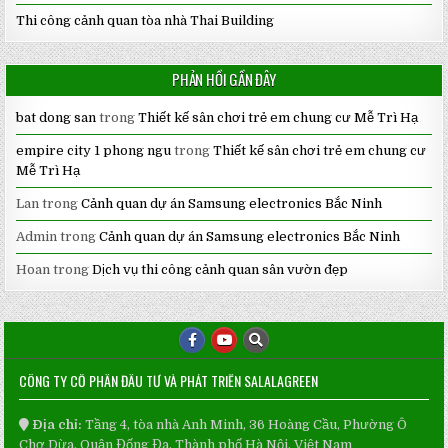
Thi công cảnh quan tòa nhà Thai Building
PHẢN HỒI GẦN ĐÂY
bat dong san
trong
Thiết kế sân chơi trẻ em chung cư Mễ Trì Hạ
empire city 1 phong ngu
trong
Thiết kế sân chơi trẻ em chung cư
Mễ Trì Hạ
Lan
trong
Cảnh quan dự án Samsung electronics Bắc Ninh
Admin
trong
Cảnh quan dự án Samsung electronics Bắc Ninh
Hoan
trong
Dịch vụ thi công cảnh quan sân vườn đẹp
CÔNG TY CỔ PHẦN ĐẦU TƯ VÀ PHÁT TRIỂN SALALAGREEN
Địa chỉ:
Tầng 4, tòa nhà Anh Minh, 36 Hoàng Cầu, Phường Ô
Chợ Dừa, Quận Đống Đa, Thành phố Hà Nội, Việt Nam