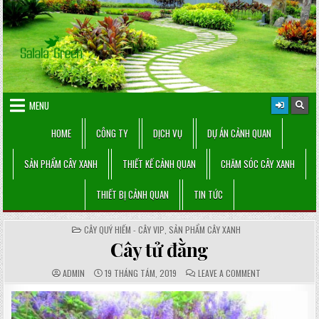
Skip
to
content
MENU
HOME
CÔNG TY
DỊCH VỤ
DỰ ÁN CẢNH QUAN
SẢN PHẨM CÂY XANH
THIẾT KẾ CẢNH QUAN
CHĂM SÓC CÂY XANH
THIẾT BỊ CẢNH QUAN
TIN TỨC
POSTED
CÂY QUÝ HIẾM - CÂY VIP
,
SẢN PHẨM CÂY XANH
IN
Cây tử đằng
AUTHOR:
PUBLISHED
COMMENTS:
ON
ADMIN
19 THÁNG TÁM, 2019
LEAVE A COMMENT
DATE:
CÂY
TỬ
ĐẰNG