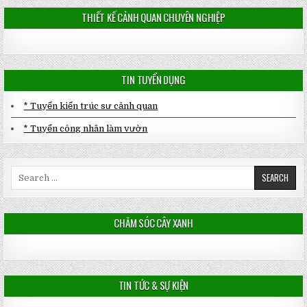
THIẾT KẾ CẢNH QUAN CHUYÊN NGHIỆP
TIN TUYỂN DỤNG
* Tuyển kiến trúc sư cảnh quan
* Tuyển công nhân làm vườn
Search
for:
CHĂM SÓC CÂY XANH
TIN TỨC & SỰ KIỆN