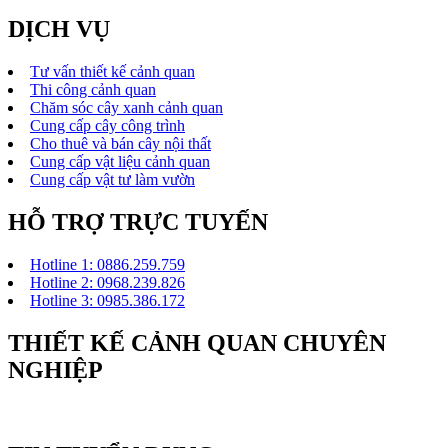
DỊCH VỤ
Tư vấn thiết kế cảnh quan
Thi công cảnh quan
Chăm sóc cây xanh cảnh quan
Cung cấp cây công trình
Cho thuê và bán cây nội thất
Cung cấp vật liệu cảnh quan
Cung cấp vật tư làm vườn
HỖ TRỢ TRỰC TUYẾN
Hotline 1: 0886.259.759
Hotline 2: 0968.239.826
Hotline 3: 0985.386.172
THIẾT KẾ CẢNH QUAN CHUYÊN
NGHIỆP