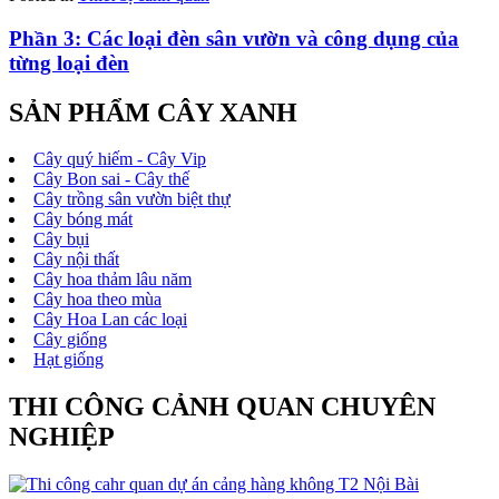
Phần 3: Các loại đèn sân vườn và công dụng của
từng loại đèn
SẢN PHẨM CÂY XANH
Cây quý hiếm - Cây Vip
Cây Bon sai - Cây thế
Cây trồng sân vườn biệt thự
Cây bóng mát
Cây bụi
Cây nội thất
Cây hoa thảm lâu năm
Cây hoa theo mùa
Cây Hoa Lan các loại
Cây giống
Hạt giống
THI CÔNG CẢNH QUAN CHUYÊN
NGHIỆP