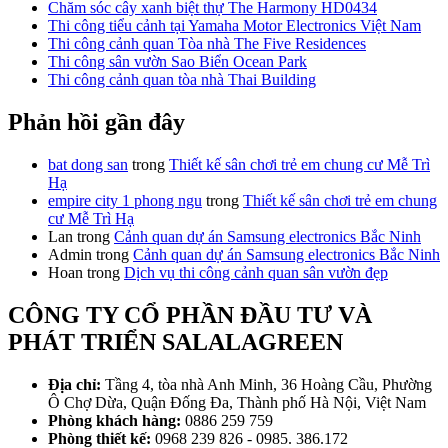
Chăm sóc cây xanh biệt thự The Harmony HD0434
Thi công tiểu cảnh tại Yamaha Motor Electronics Việt Nam
Thi công cảnh quan Tòa nhà The Five Residences
Thi công sân vườn Sao Biển Ocean Park
Thi công cảnh quan tòa nhà Thai Building
Phản hồi gần đây
bat dong san
trong
Thiết kế sân chơi trẻ em chung cư Mễ Trì
Hạ
empire city 1 phong ngu
trong
Thiết kế sân chơi trẻ em chung
cư Mễ Trì Hạ
Lan
trong
Cảnh quan dự án Samsung electronics Bắc Ninh
Admin
trong
Cảnh quan dự án Samsung electronics Bắc Ninh
Hoan
trong
Dịch vụ thi công cảnh quan sân vườn đẹp
CÔNG TY CỔ PHẦN ĐẦU TƯ VÀ
PHÁT TRIỂN SALALAGREEN
Địa chỉ:
Tầng 4, tòa nhà Anh Minh, 36 Hoàng Cầu, Phường
Ô Chợ Dừa, Quận Đống Đa, Thành phố Hà Nội, Việt Nam
Phòng khách hàng:
0886 259 759
Phòng thiết kế:
0968 239 826 - 0985. 386.172