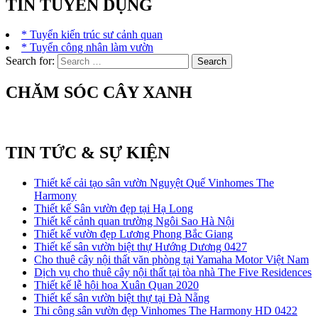
TIN TUYỂN DỤNG
* Tuyển kiến trúc sư cảnh quan
* Tuyển công nhân làm vườn
Search for:
CHĂM SÓC CÂY XANH
TIN TỨC & SỰ KIỆN
Thiết kế cải tạo sân vườn Nguyệt Quế Vinhomes The
Harmony
Thiết kế Sân vườn đẹp tại Hạ Long
Thiết kế cảnh quan trường Ngôi Sao Hà Nội
Thiết kế vườn đẹp Lương Phong Bắc Giang
Thiết kế sân vườn biệt thự Hướng Dương 0427
Cho thuê cây nội thất văn phòng tại Yamaha Motor Việt Nam
Dịch vụ cho thuê cây nội thất tại tòa nhà The Five Residences
Thiết kế lễ hội hoa Xuân Quan 2020
Thiết kế sân vườn biệt thự tại Đà Nẵng
Thi công sân vườn đẹp Vinhomes The Harmony HD 0422