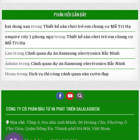
PHẢN HỒI GẦN ĐÂY
bat dong san
trong
Thiết kế sân chơi trẻ em chung cư Mễ Trì Hạ
empire city 1 phong ngu
trong
Thiết kế sân chơi trẻ em chung cư
Mễ Trì Hạ
Lan
trong
Cảnh quan dự án Samsung electronics Bắc Ninh
Admin
trong
Cảnh quan dự án Samsung electronics Bắc Ninh
Hoan
trong
Dịch vụ thi công cảnh quan sân vườn đẹp
CÔNG TY CỔ PHẦN ĐẦU TƯ VÀ PHÁT TRIỂN SALALAGREEN
Địa chỉ:
Tầng 4, tòa nhà Anh Minh, 36 Hoàng Cầu, Phường Ô
Chợ Dừa, Quận Đống Đa, Thành phố Hà Nội, Việt Nam