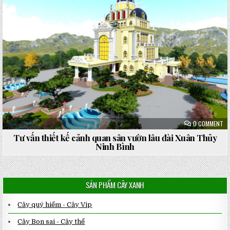
ON
0 COMMENT
TƯ
VẤ
Tư vấn thiết kế cảnh quan sân vườn lâu đài Xuân Thủy
TH
Ninh Bình
KẾ
CẢ
QU
SÂ
VƯ
LÂ
SẢN PHẨM CÂY XANH
ĐÀ
XU
TH
NI
Cây quý hiếm - Cây Vip
BÌ
Cây Bon sai - Cây thế