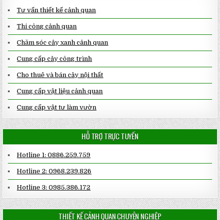
Tư vấn thiết kế cảnh quan
Thi công cảnh quan
Chăm sóc cây xanh cảnh quan
Cung cấp cây công trình
Cho thuê và bán cây nội thất
Cung cấp vật liệu cảnh quan
Cung cấp vật tư làm vườn
HỖ TRỢ TRỰC TUYẾN
Hotline 1: 0886.259.759
Hotline 2: 0968.239.826
Hotline 3: 0985.386.172
THIẾT KẾ CẢNH QUAN CHUYÊN NGHIỆP