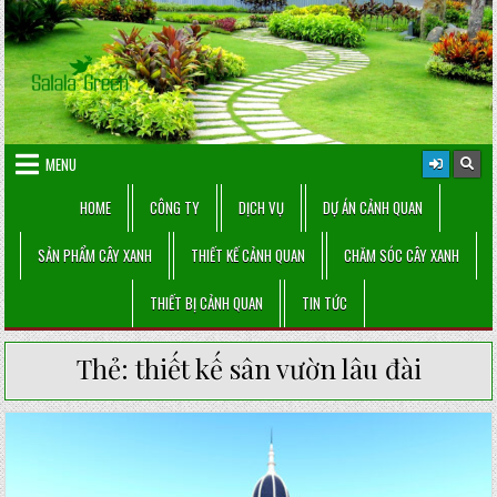
Skip
to
content
MENU
HOME
CÔNG TY
DỊCH VỤ
DỰ ÁN CẢNH QUAN
SẢN PHẨM CÂY XANH
THIẾT KẾ CẢNH QUAN
CHĂM SÓC CÂY XANH
THIẾT BỊ CẢNH QUAN
TIN TỨC
Thẻ:
thiết kế sân vườn lâu đài
Posted
in