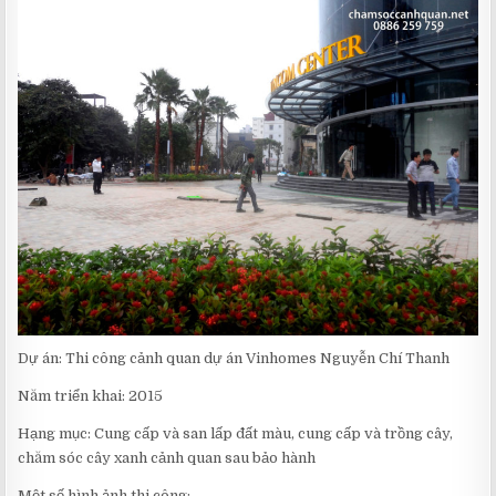
CẢNH
QUAN
DỰ
ÁN
VINHOMES
NGUYỄN
CHÍ
THANH
Dự án: Thi công cảnh quan dự án Vinhomes Nguyễn Chí Thanh
Năm triển khai: 2015
Hạng mục: Cung cấp và san lấp đất màu, cung cấp và trồng cây,
chăm sóc cây xanh cảnh quan sau bảo hành
Một số hình ảnh thi công: