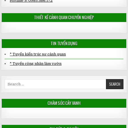
Hotline 3: 0985.386.172
THIẾT KẾ CẢNH QUAN CHUYÊN NGHIỆP
TIN TUYỂN DỤNG
* Tuyển kiến trúc sư cảnh quan
* Tuyển công nhân làm vườn
Search
for:
CHĂM SÓC CÂY XANH