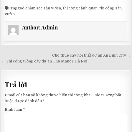
Tagged
chăm sóc sân vườn
,
thi công cảnh quan
,
thi công sân
vườn
Author:
Admin
Điều
Cho thuê cây nội thất dự án An Bình City →
hướng
← Thi công trồng cây dự án The Manor Hà Nội
bài
viết
Trả lời
Email của bạn sẽ không được hiển thị công khai.
Các trường bắt
buộc được đánh dấu
*
Bình luận
*