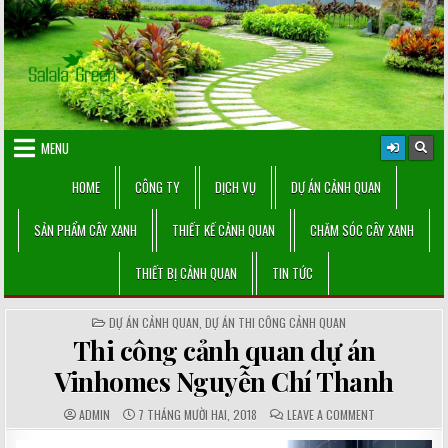
Skip
to
content
MENU
HOME
CÔNG TY
DỊCH VỤ
DỰ ÁN CẢNH QUAN
SẢN PHẨM CÂY XANH
THIẾT KẾ CẢNH QUAN
CHĂM SÓC CÂY XANH
THIẾT BỊ CẢNH QUAN
TIN TỨC
POSTED
DỰ ÁN CẢNH QUAN
,
DỰ ÁN THI CÔNG CẢNH QUAN
IN
Thi công cảnh quan dự án
Vinhomes Nguyễn Chí Thanh
AUTHOR:
PUBLISHED
COMMENTS:
ON
ADMIN
7 THÁNG MƯỜI HAI, 2018
LEAVE A COMMENT
DATE:
THI
CÔNG