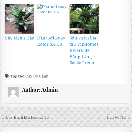
Cây Ngân Hậu
Đầu tưới xoay
Sân vườn biệt
Rotor SA-06
thự Vinhomes
Riverside
Bằng Lăng –
SalalaGreen
Tagged
Cây Cọ Cảnh
Author:
Admin
Điều
← Cây Bạch Mã Hoàng Tử
Lan Vũ Nữ →
hướng