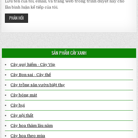
Lưu tên của tôi, email, và trang web trong trình duyệt này cho
lần bình luận kế tiếp của tôi.
SẢN PHẨM CÂY XANH
Cây quý hiếm - Cây Vip
Cây Bon sai - Cây thế
Cây trồng sân vườn biệt thự
Cây bóng mát
Cây bụi
Cây nội thất
Cây hoa thảm lâu năm
Cây hoa theo mùa