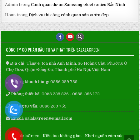
Admin
trong
Cảnh quan dự án Samsung electronics Bắc Ninh
Hoan
trong
Dịch vụ thi công cảnh quan sân vườn đẹp
CÔNG TY CỔ PHẦN ĐẦU TƯ VÀ PHÁT TRIỂN SALALAGREEN
Địa chỉ:
Tầng 4, tòa nhà Anh Minh, 36 Hoàng Cầu, Phường Ô
Chợ Dừa, Quận Đống Đa, Thành phố Hà Nội, Việt Nam
Phòng khách hàng:
0886 259 759
Phòng thiết kế:
0968 239 826 - 0985. 386.172
Phòng tư vấn:
0886 259 759
Email:
salalagreen@gmail.com
SalalaGreen - Kiến tạo không gian - Khơi nguồn cảm xúc
SCRO