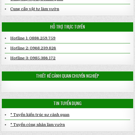
Cung cấp vật tư làm vườn
HỖ TRỢ TRỰC TUYẾN
Hotline 1: 0886.259.759
Hotline 2: 0968.239.826
Hotline 3: 0985.386.172
THIẾT KẾ CẢNH QUAN CHUYÊN NGHIỆP
TIN TUYỂN DỤNG
* Tuyển kiến trúc sư cảnh quan
* Tuyển công nhân làm vườn