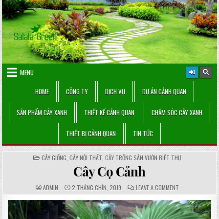
Skip
to
content
MENU
HOME
CÔNG TY
DỊCH VỤ
DỰ ÁN CẢNH QUAN
SẢN PHẨM CÂY XANH
THIẾT KẾ CẢNH QUAN
CHĂM SÓC CÂY XANH
THIẾT BỊ CẢNH QUAN
TIN TỨC
POSTED
CÂY GIỐNG
,
CÂY NỘI THẤT
,
CÂY TRỒNG SÂN VƯỜN BIỆT THỰ
IN
Cây Cọ Cảnh
AUTHOR:
PUBLISHED
COMMENTS:
ON
ADMIN
2 THÁNG CHÍN, 2019
LEAVE A COMMENT
DATE:
CÂY
CỌ
CẢNH