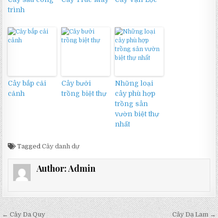
trình
Cây bắp cải
Cây bưởi
Những loại
cảnh
trồng biệt thự
cây phù hợp
trồng sân
vườn biệt thự
nhất
Tagged
Cây danh dự
Author:
Admin
Điều
← Cây Da Quy
Cây Dạ Lam →