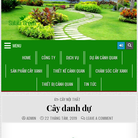
Skip
to
content
MENU
HOME
CÔNG TY
DỊCH VỤ
DỰ ÁN CẢNH QUAN
SẢN PHẨM CÂY XANH
THIẾT KẾ CẢNH QUAN
CHĂM SÓC CÂY XANH
THIẾT BỊ CẢNH QUAN
TIN TỨC
POSTED
CÂY NỘI THẤT
IN
Cây danh dự
AUTHOR:
PUBLISHED
COMMENTS:
ON
ADMIN
22 THÁNG TÁM, 2019
LEAVE A COMMENT
DATE:
CÂY
DANH
DỰ