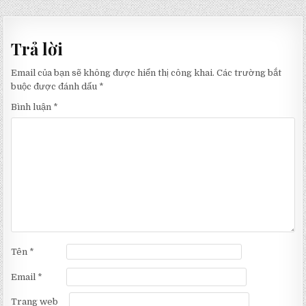
hướng
bài
Trả lời
viết
Email của bạn sẽ không được hiển thị công khai.
Các trường bắt
buộc được đánh dấu
*
Bình luận
*
Tên
*
Email
*
Trang web