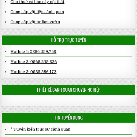
Cho thuê và bán cây nội thất
Cung cấp vật liệu cảnh quan
Cung cấp vật tư làm vườn
HỖ TRỢ TRỰC TUYẾN
Hotline 1: 0886.259.759
Hotline 2: 0968.239.826
Hotline 3: 0985.386.172
THIẾT KẾ CẢNH QUAN CHUYÊN NGHIỆP
TIN TUYỂN DỤNG
* Tuyển kiến trúc sư cảnh quan