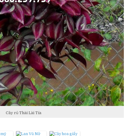
Cây rủ Thài Lài Tía