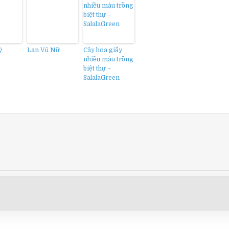
ỹ
Lan Vũ Nữ
Cây hoa giấy
nhiều màu trồng
biệt thự –
SalalaGreen