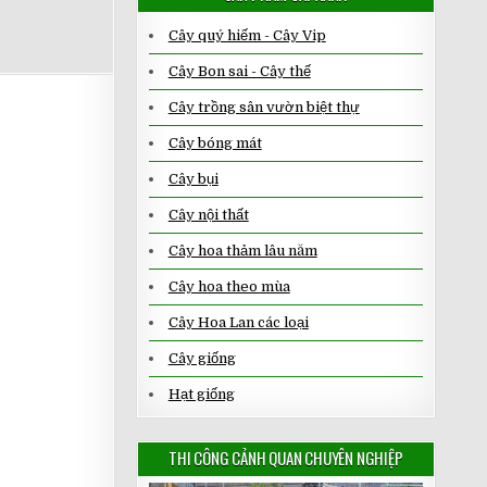
Cây quý hiếm - Cây Vip
Cây Bon sai - Cây thế
Cây trồng sân vườn biệt thự
Cây bóng mát
Cây bụi
Cây nội thất
Cây hoa thảm lâu năm
Cây hoa theo mùa
Cây Hoa Lan các loại
Cây giống
Hạt giống
THI CÔNG CẢNH QUAN CHUYÊN NGHIỆP