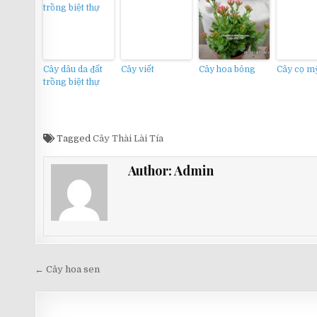
Cây dâu da đất
Cây viết
Cây hoa bỏng
Cây cọ m
trồng biệt thự
Tagged
Cây Thài Lài Tía
Author:
Admin
Điều
← Cây hoa sen
hướng
bài