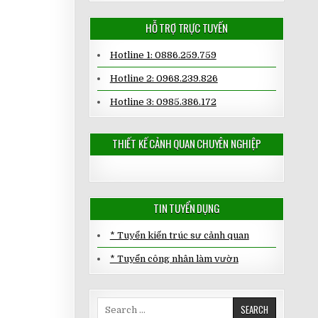
HỖ TRỢ TRỰC TUYẾN
Hotline 1: 0886.259.759
Hotline 2: 0968.239.826
Hotline 3: 0985.386.172
THIẾT KẾ CẢNH QUAN CHUYÊN NGHIỆP
TIN TUYỂN DỤNG
* Tuyển kiến trúc sư cảnh quan
* Tuyển công nhân làm vườn
Search
for: