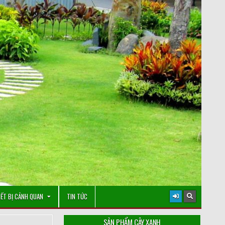
IẾT BỊ CẢNH QUAN
TIN TỨC
SẢN PHẨM CÂY XANH