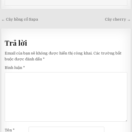
Điều
← Cây hồng cổ Sapa
Cây cherry →
hướng
bài
Trả lời
viết
Email của bạn sẽ không được hiển thị công khai.
Các trường bắt
buộc được đánh dấu
*
Bình luận
*
Tên
*