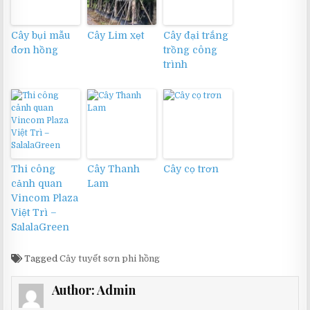
Cây bụi mẫu
Cây Lim xẹt
Cây đại trắng
đơn hồng
trồng công
trình
Thi công
Cây Thanh
Cây cọ trơn
cảnh quan
Lam
Vincom Plaza
Việt Trì –
SalalaGreen
Tagged
Cây tuyết sơn phi hồng
Author:
Admin