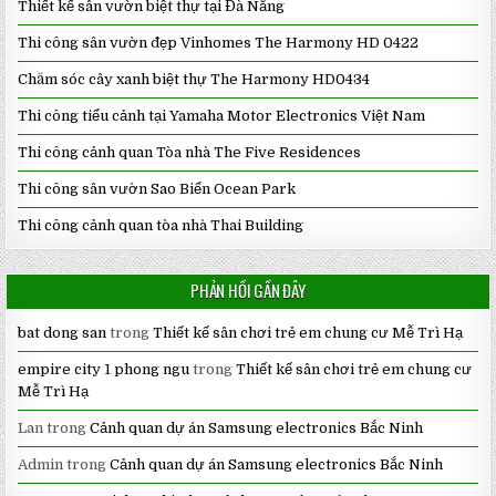
Thiết kế sân vườn biệt thự tại Đà Nẵng
Thi công sân vườn đẹp Vinhomes The Harmony HD 0422
Chăm sóc cây xanh biệt thự The Harmony HD0434
Thi công tiểu cảnh tại Yamaha Motor Electronics Việt Nam
Thi công cảnh quan Tòa nhà The Five Residences
Thi công sân vườn Sao Biển Ocean Park
Thi công cảnh quan tòa nhà Thai Building
PHẢN HỒI GẦN ĐÂY
bat dong san
trong
Thiết kế sân chơi trẻ em chung cư Mễ Trì Hạ
empire city 1 phong ngu
trong
Thiết kế sân chơi trẻ em chung cư
Mễ Trì Hạ
Lan
trong
Cảnh quan dự án Samsung electronics Bắc Ninh
Admin
trong
Cảnh quan dự án Samsung electronics Bắc Ninh