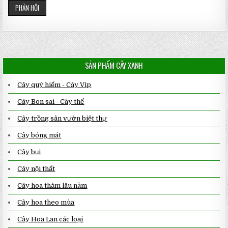
SẢN PHẨM CÂY XANH
Cây quý hiếm - Cây Vip
Cây Bon sai - Cây thế
Cây trồng sân vườn biệt thự
Cây bóng mát
Cây bụi
Cây nội thất
Cây hoa thảm lâu năm
Cây hoa theo mùa
Cây Hoa Lan các loại