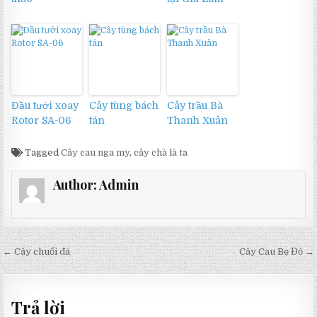
Đầu tưới xoay
Cây tùng bách
Cây trầu Bà
Rotor SA-06
tán
Thanh Xuân
Tagged
Cây cau nga my
,
cây chà là ta
Author:
Admin
Điều
← Cây chuối đá
Cây Cau Bẹ Đỏ →
hướng
bài
Trả lời
viết