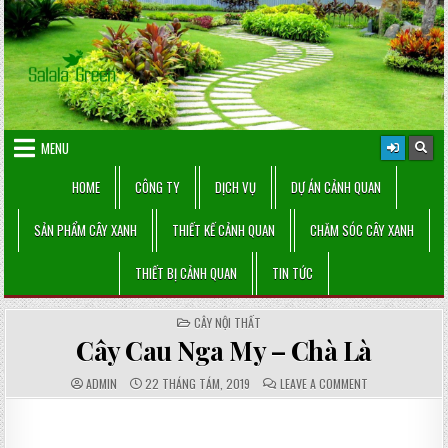
Skip
to
content
MENU
HOME
CÔNG TY
DỊCH VỤ
DỰ ÁN CẢNH QUAN
SẢN PHẨM CÂY XANH
THIẾT KẾ CẢNH QUAN
CHĂM SÓC CÂY XANH
THIẾT BỊ CẢNH QUAN
TIN TỨC
POSTED
CÂY NỘI THẤT
IN
Cây Cau Nga My – Chà Là
AUTHOR:
PUBLISHED
COMMENTS:
ON
ADMIN
22 THÁNG TÁM, 2019
LEAVE A COMMENT
DATE:
CÂY
CAU
NGA
MY
–