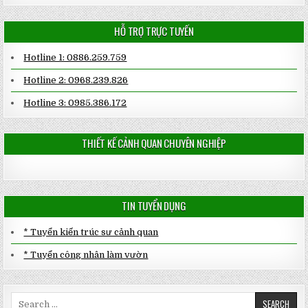
HỖ TRỢ TRỰC TUYẾN
Hotline 1: 0886.259.759
Hotline 2: 0968.239.826
Hotline 3: 0985.386.172
THIẾT KẾ CẢNH QUAN CHUYÊN NGHIỆP
TIN TUYỂN DỤNG
* Tuyển kiến trúc sư cảnh quan
* Tuyển công nhân làm vườn
Search