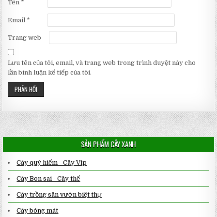
Tên
*
Email
*
Trang web
Lưu tên của tôi, email, và trang web trong trình duyệt này cho
lần bình luận kế tiếp của tôi.
SẢN PHẨM CÂY XANH
Cây quý hiếm - Cây Vip
Cây Bon sai - Cây thế
Cây trồng sân vườn biệt thự
Cây bóng mát