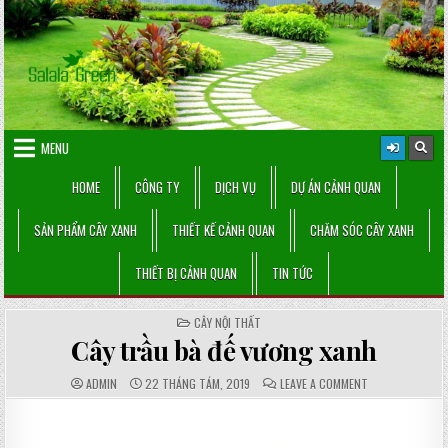
Skip
to
content
MENU
HOME
CÔNG TY
DỊCH VỤ
DỰ ÁN CẢNH QUAN
SẢN PHẨM CÂY XANH
THIẾT KẾ CẢNH QUAN
CHĂM SÓC CÂY XANH
THIẾT BỊ CẢNH QUAN
TIN TỨC
POSTED
CÂY NỘI THẤT
IN
Cây trầu bà đế vương xanh
AUTHOR:
PUBLISHED
COMMENTS:
ON
ADMIN
22 THÁNG TÁM, 2019
LEAVE A COMMENT
DATE:
CÂY
TRẦU
BÀ
ĐẾ
VƯƠNG