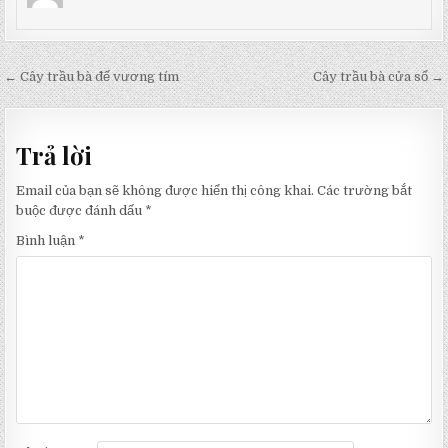
Điều
← Cây trầu bà đế vương tím
Cây trầu bà cửa sổ →
hướng
bài
Trả lời
viết
Email của bạn sẽ không được hiển thị công khai.
Các trường bắt
buộc được đánh dấu
*
Bình luận
*