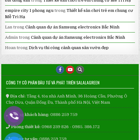
bat dong san
trong
Thiết kế sân chơi trẻ em chung cư Mễ Trì Hạ
empire city 1 phong ngu
trong
Thiết kế sân chơi trẻ em chung cư
Mễ Trì Hạ
Lan
trong
Cảnh quan dự án Samsung electronics Bắc Ninh
Admin
trong
Cảnh quan dự án Samsung electronics Bắc Ninh
Hoan
trong
Dịch vụ thi công cảnh quan sân vườn đẹp
CÔNG TY CỔ PHẦN ĐẦU TƯ VÀ PHÁT TRIỂN SALALAGREEN
Địa chỉ:
Tầng 4, tòa nhà Anh Minh, 36 Hoàng Cầu, Phường Ô
Chợ Dừa, Quận Đống Đa, Thành phố Hà Nội, Việt Nam
Phòng khách hàng:
0886 259 759
Phòng thiết kế:
0968 239 826 - 0985. 386.172
Phòng tư vấn:
0886 259 759