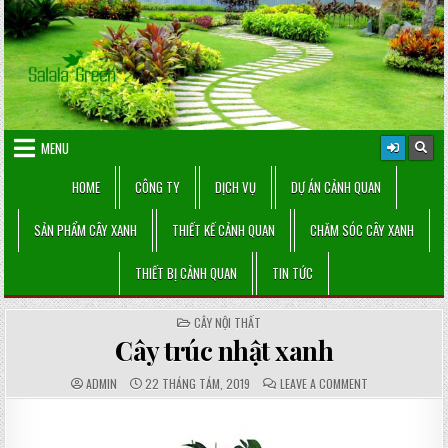
Skip
to
content
MENU
HOME
CÔNG TY
DỊCH VỤ
DỰ ÁN CẢNH QUAN
SẢN PHẨM CÂY XANH
THIẾT KẾ CẢNH QUAN
CHĂM SÓC CÂY XANH
THIẾT BỊ CẢNH QUAN
TIN TỨC
POSTED
CÂY NỘI THẤT
IN
Cây trúc nhật xanh
AUTHOR:
PUBLISHED
COMMENTS:
ON
ADMIN
22 THÁNG TÁM, 2019
LEAVE A COMMENT
DATE:
CÂY
TRÚC
NHẬT
XANH