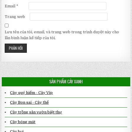
Email
*
Trang web
Lưu tên của tôi, email, và trang web trong trình duyệt này cho
lần bình luận kế tiếp của tôi.
SẢN PHẨM CÂY XANH
Cây quý hiếm - Cây Vip
Cây Bon sai - Cây thế
Cây trồng sân vườn biệt thự
Cây bóng mát
Cây bụi