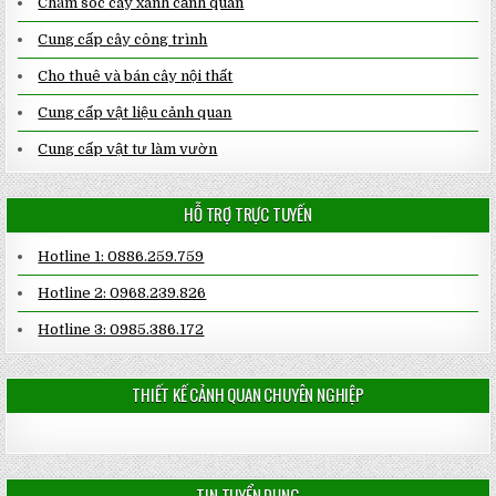
Chăm sóc cây xanh cảnh quan
Cung cấp cây công trình
Cho thuê và bán cây nội thất
Cung cấp vật liệu cảnh quan
Cung cấp vật tư làm vườn
HỖ TRỢ TRỰC TUYẾN
Hotline 1: 0886.259.759
Hotline 2: 0968.239.826
Hotline 3: 0985.386.172
THIẾT KẾ CẢNH QUAN CHUYÊN NGHIỆP
TIN TUYỂN DỤNG