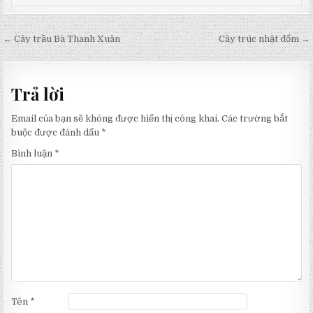
Điều
← Cây trầu Bà Thanh Xuân
Cây trúc nhật đốm →
hướng
bài
Trả lời
viết
Email của bạn sẽ không được hiển thị công khai.
Các trường bắt
buộc được đánh dấu
*
Bình luận
*
Tên
*